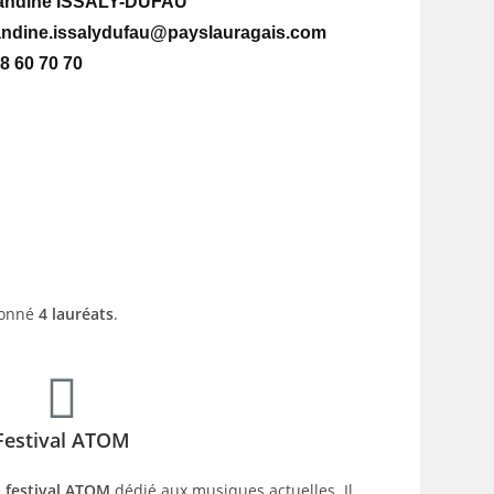
ndine ISSALY-DUFAU
ndine.issalydufau@payslauragais.com
8 60 70 70
tionné
4 lauréats
.
Festival ATOM
e
festival ATOM
dédié aux musiques actuelles. Il