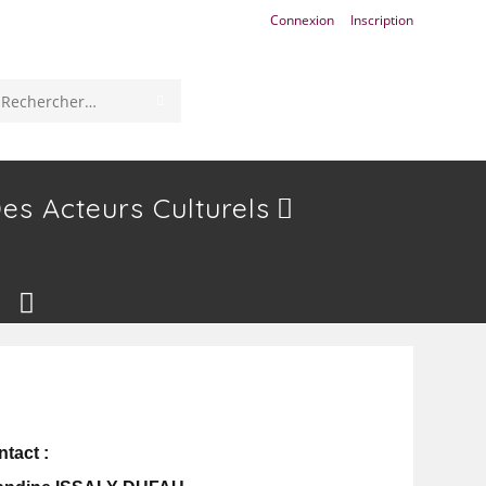
Connexion
Inscription
Rechercher
sur
ce
es Acteurs Culturels
site
tact :