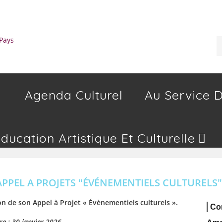
Agenda Culturel
Au Service D
Education Artistique Et Culturelle
APPEL A PROJETS "ÉVÉNEMENTIELS CULTURELS"
on de son Appel à Projet « Évènementiels culturels ».
Con
re : 30 janvier 2026.