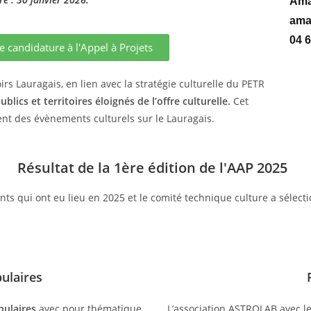
Ama
ama
04 6
e candidature à l'Appel à Projets
 Lauragais, en lien avec la stratégie culturelle du PETR
blics et territoires éloignés de l’offre culturelle.
Cet
nt des évènements culturels sur le Lauragais.
Résultat de la 1ère édition de l'AAP 2025​
ts qui ont eu lieu en 2025 et le comité technique culture a sélec
pulaires
pulaires
avec pour thématique
L’association ASTROLAB avec l