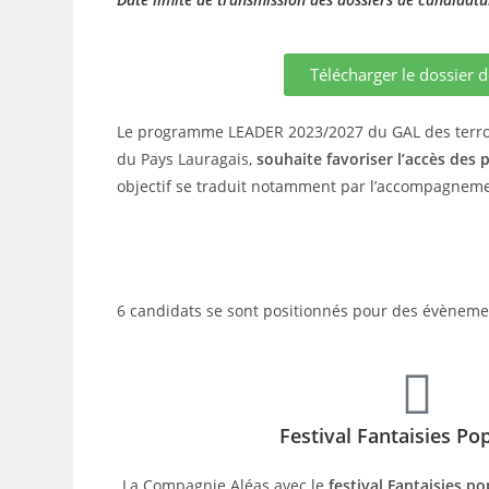
Télécharger le dossier d
Le programme LEADER 2023/2027 du GAL des terroirs
du Pays Lauragais,
souhaite favoriser l’accès des pu
objectif se traduit notamment par l’accompagneme
6 candidats se sont positionnés pour des évènemen
Festival Fantaisies Po
La Compagnie Aléas avec le
festival Fantaisies po