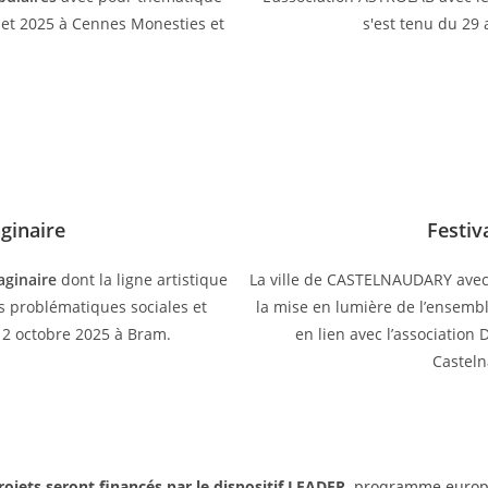
illet 2025 à Cennes Monesties et
s'est tenu du 29 
aginaire
Festiv
maginaire
dont la ligne artistique
La ville de CASTELNAUDARY avec
es problématiques sociales et
la mise en lumière de l’ensemb
12 octobre 2025 à Bram.
en lien avec l’association 
Casteln
rojets seront financés par le dispositif LEADER
, programme europ