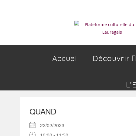
Skip
to
content
Accueil
Découvrir
L’
QUAND
22/02/2023
10:00 - 11:30