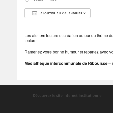
AJOUTER AU CALENDRIER
Télécharger ICS
Calendrier Google
iCalendar
Office 365
Outlook Live
Les ateliers lecture et création autour du thème d
lecture !
Ramenez votre bonne humeur et repartez avec vot
Médiathèque intercommunale de Ribouisse – m
Découvrez le site internet institutionnel