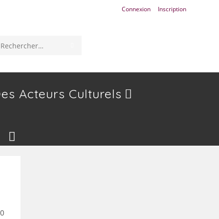
Connexion
Inscription
ENVOYER
Rechercher
LA
sur
RECHERCHE
ce
es Acteurs Culturels
site
Toggle
Website
70