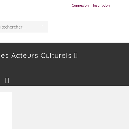
Connexion
Inscription
ENVOYER
Rechercher
LA
sur
RECHERCHE
ce
es Acteurs Culturels
site
Toggle
Website