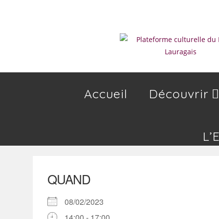
Skip
to
content
Accueil
Découvrir
L’
QUAND
08/02/2023
14:00 - 17:00