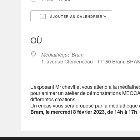
AJOUTER AU CALENDRIER
Télécharger ICS
Calendrier Google
iCalendar
Office 365
Outlook Live
OÙ
Médiathèque Bram
1, avenue Clémenceau - 11150 Bram, BRA
L’exposant Mr chevillet vous attend à la médiathèq
pour animer un atelier de démonstrations MECCAN
différentes créations.
Un encas vous sera proposé par la médiathèque 
Bram, le mercredi 8 février 2023, de 14h à 17h