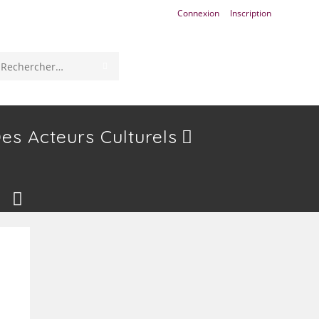
Connexion
Inscription
ENVOYER
Rechercher
LA
sur
RECHERCHE
ce
es Acteurs Culturels
site
Toggle
Website