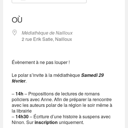
Télécharger ICS
Calendrier Google
iCalendar
Office 365
Outlook Live
OÙ
Médiathèque de Nailloux
2 rue Erik Satie, Nailloux
Évènement à ne pas louper !
Le polar s’invite à la médiathèque
Samedi 29
février
.
–
14h
– Propositions de lectures de romans
policiers avec Anne. Afin de préparer la rencontre
avec les auteurs polar de la région le soir même à
la librairie
–
14h30
– Écriture d’une histoire à suspens avec
Ninon. Sur
inscription
uniquement.