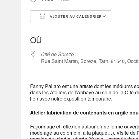
AJOUTER AU CALENDRIER
Télécharger ICS
Calendrier Google
iCalendar
Office 365
Outlook Live
OÙ
Cité de Sorèze
Rue Saint Martin, Sorèze, Tarn, 81540, Occi
Fanny Pallaro est une artiste dont les médiums sont
dans les Ateliers de l’Abbaye au sein de la Cité 
lien avec notre exposition temporaire.
Atelier fabrication de contenants en argile pou
Façonnage et réflexion autour d’une forme ouvert
modelage au colombin, à la plaque…). Visite de l’e
passion du végétal (durée 30 min – compris dans l