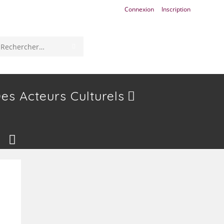
Connexion
Inscription
ENVOYER
Rechercher
LA
sur
RECHERCHE
ce
es Acteurs Culturels
site
Toggle
Website