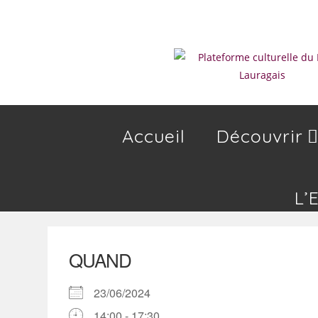
Skip
to
content
Accueil
Découvrir
L’
QUAND
23/06/2024
14:00 - 17:30