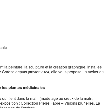
tanie
 la peinture, la sculpture et la création graphique. Installée
de Sorèze depuis janvier 2024, elle vous propose un atelier en
r les plantes médicinales
e qui tient dans la main (modelage au creux de la main,
xposition : Collection Pierre Fabre – Visions plurielles, La
e temps de l’atelier).