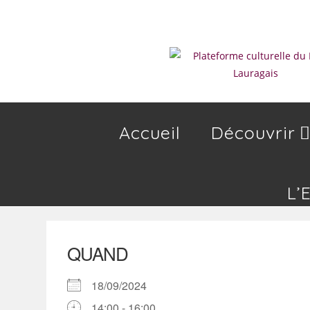
Skip
to
content
Accueil
Découvrir
L’
QUAND
18/09/2024
14:00 - 16:00