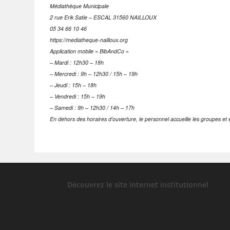
Médiathèque Municipale
2 rue Erik Satie – ESCAL 31560 NAILLOUX
05 34 66 10 46
https://mediatheque-nailloux.org
Application mobile « BibAndCo »
– Mardi : 12h30 – 18h
– Mercredi : 9h – 12h30 / 15h – 19h
– Jeudi : 15h – 18h
– Vendredi : 15h – 19h
– Samedi : 9h – 12h30 / 14h – 17h
En dehors des horaires d’ouverture, le personnel accueille les groupes et 
Découvrez le site internet institutionnel