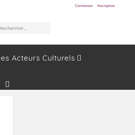
Connexion
Inscription
ENVOYER
Rechercher
LA
sur
RECHERCHE
ce
es Acteurs Culturels
site
Toggle
Website