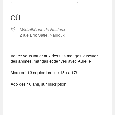
Télécharger ICS
Calendrier Google
iCalendar
Office 365
Outlook Live
OÙ
Médiathèque de Nailloux
2 rue Erik Satie, Nailloux
Venez vous initier aux dessins mangas, discuter
des animés, mangas et dérivés avec Aurélie
Mercredi 13 septembre, de 15h à 17h
Ado dès 10 ans, sur inscription