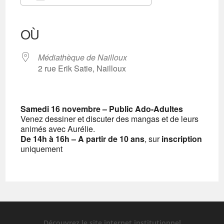
Télécharger ICS
Calendrier Google
iCalendar
Office 365
Outlook Live
OÙ
Médiathèque de Nailloux
2 rue Erik Satie, Nailloux
Samedi 16 novembre – Public Ado-Adultes
Venez dessiner et discuter des mangas et de leurs
animés avec Aurélie.
De 14h à 16h – A partir de 10 ans
, sur
inscription
uniquement
Découvrez le site internet institutionnel