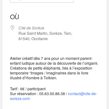
Télécharger ICS
Calendrier Google
iCalendar
Office 365
Outlook Live
OÙ
Cité de Sorèze
Rue Saint Martin, Sorèze, Tarn,
81540, Occitanie
Atelier créatif dès 7 ans pour un moment parent-
enfant ludique autour de la découverte de l’origami.
Créations de petits éléphants, liés à l’exposition
temporaire “Images / imaginaires dans le livre
illustré d’Homère à Tolkien.
Tarif : 6€ / participant
Sur réservation : 05.63.50.86.38 /
contact@cite-de-
soreze.com