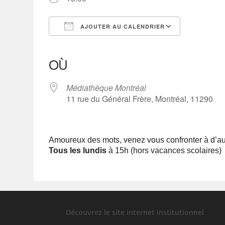
AJOUTER AU CALENDRIER
Télécharger ICS
Calendrier Google
iCalendar
Office 365
Outlook Live
OÙ
Médiathèque Montréal
11 rue du Général Frère, Montréal, 11290
Amoureux des mots, venez vous confronter à d’au
Tous les lundis
à 15h (hors vacances scolaires)
Découvrez le site internet institutionnel