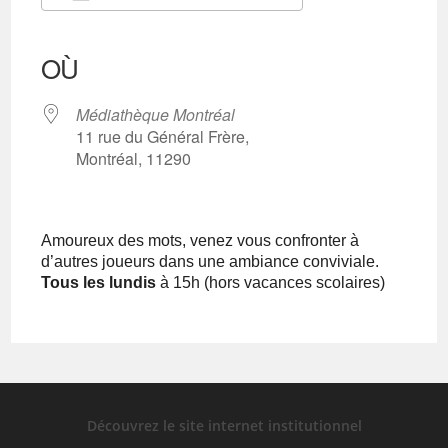
Télécharger ICS
Calendrier Google
iCalendar
Office 365
Outlook Live
OÙ
Médiathèque Montréal
11 rue du Général Frère,
Montréal, 11290
Amoureux des mots, venez vous confronter à
d’autres joueurs dans une ambiance conviviale.
Tous les lundis
à 15h (hors vacances scolaires)
Découvrez le site internet institutionnel