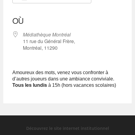
Télécharger ICS
Calendrier Google
iCalendar
Office 365
Outlook Live
OÙ
Médiathèque Montréal
11 rue du Général Frère,
Montréal, 11290
Amoureux des mots, venez vous confronter à
d’autres joueurs dans une ambiance conviviale.
Tous les lundis
à 15h (hors vacances scolaires)
Découvrez le site internet institutionnel