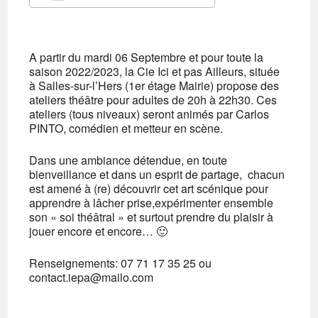
Télécharger ICS
Calendrier Google
iCalendar
Office 365
Outlook Live
A partir du mardi 06 Septembre et pour toute la
saison 2022/2023, la Cie Ici et pas Ailleurs, située
à Salles-sur-l’Hers (1er étage Mairie) propose des
ateliers théâtre pour adultes de 20h à 22h30. Ces
ateliers (tous niveaux) seront animés par Carlos
PINTO, comédien et metteur en scène.
Dans une ambiance détendue, en toute
bienveillance et dans un esprit de partage, chacun
est amené à (re) découvrir cet art scénique pour
apprendre à lâcher prise,expérimenter ensemble
son « soi théâtral » et surtout prendre du plaisir à
jouer encore et encore… 🙂
Renseignements: 07 71 17 35 25 ou
contact.iepa@mailo.com