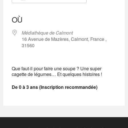
Télécharger ICS
Calendrier Google
iCalendar
Office 365
Outlook Live
OÙ
Médiathèque de Calmont
16 Avenue de Mazères, Calmont, France ,
31560
Que faut-il pour faire une soupe ? Une super
cagette de légumes… Et quelques histoires !
De 0 à 3 ans (Inscription recommandée)