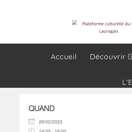
Skip
to
content
Accueil
Découvrir
L’
QUAND
26/02/2022
14:00 - 16:00