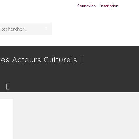
Connexion
Inscription
ENVOYER
Rechercher
LA
sur
RECHERCHE
ce
es Acteurs Culturels
site
Toggle
Website