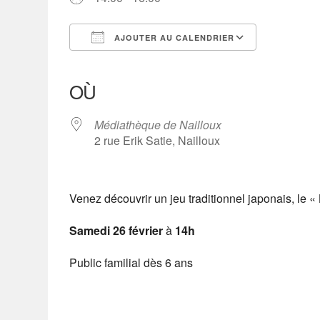
AJOUTER AU CALENDRIER
Télécharger ICS
Calendrier Google
iCalendar
Office 365
Outlook Live
OÙ
Médiathèque de Nailloux
2 rue Erik Satie, Nailloux
Venez découvrir un jeu traditionnel japonais, le 
Samedi 26 février
à
14h
Public familial dès 6 ans