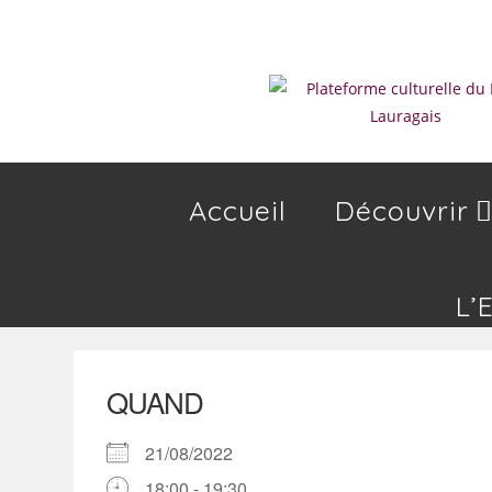
Skip
to
content
Accueil
Découvrir
L’
QUAND
21/08/2022
18:00 - 19:30