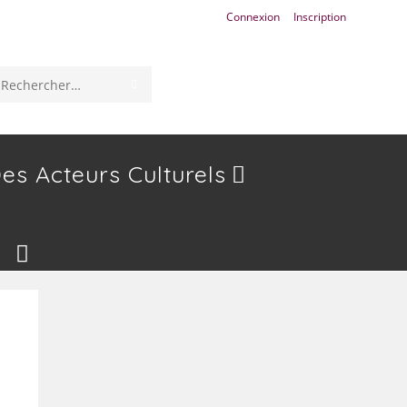
Connexion
Inscription
ENVOYER
Rechercher
LA
sur
RECHERCHE
ce
es Acteurs Culturels
site
Toggle
Website