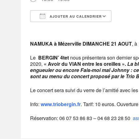
AJOUTER AU CALENDRIER
Télécharger ICS
Calendrier Google
iCalendar
Office 365
Outlook Live
NAMUKA à Mézerville DIMANCHE 21 AOUT
, à
Le
BERGIN’ 4tet
nous présentera son dernier sp
2020,
« Avoir du VIAN entre les oreilles ».
La bl
engueuler ou encore Fais-moi mal Johnny : ce
sont au menu du concert proposé par le Trio Be
Le concert sera suivi du verre de l’amitié avec les 
Info:
www.triobergin.fr
. Tarif: 10 euros. Ouvertu
Réservation: 06 07 53 86 83 – 04 68 23 28 50
as