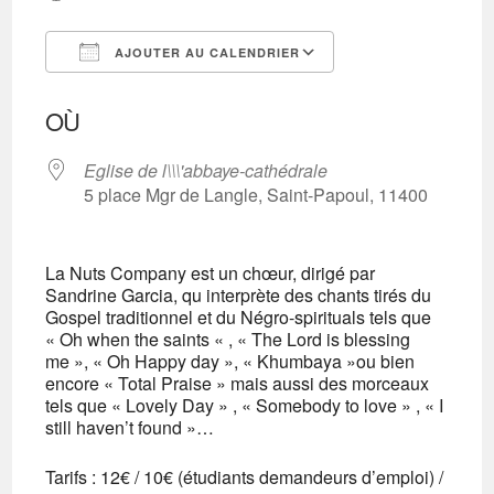
AJOUTER AU CALENDRIER
Télécharger ICS
Calendrier Googl
OÙ
Eglise de l\\\'abbaye-cathédrale
5 place Mgr de Langle, Saint-Papoul, 11400
La Nuts Company est un chœur, dirigé par
Sandrine Garcia, qu interprète des chants tirés du
Gospel traditionnel et du Négro-spirituals tels que
« Oh when the saints « , « The Lord is blessing
me », « Oh Happy day », « Khumbaya »ou bien
encore « Total Praise » mais aussi des morceaux
tels que « Lovely Day » , « Somebody to love » , « I
still haven’t found »…
Tarifs : 12€ / 10€ (étudiants demandeurs d’emploi) /