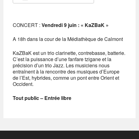
Télécharger ICS
Calendrier Google
iCalendar
Office 365
Outlook Live
CONCERT :
Vendredi 9 juin
: «
KaZBaK »
A 18h dans la cour de la Médiathèque de Calmont
KaZBaK est un trio clarinette, contrebasse, batterie.
C’est la puissance d’une fanfare tzigane et la
précision d’un trio Jazz. Les musiciens nous
entraînent à la rencontre des musiques d’Europe
de l’Est, hybrides, comme un pont entre Orient et
Occident.
Tout public – Entrée libre