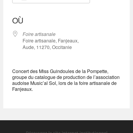
Télécharger ICS
Calendrier Google
iCalendar
Office 365
Outlook Live
OÙ
Foire artisanale
Foire artisanale, Fanjeaux,
Aude, 11270, Occitanie
Concert des Miss Guindoules de la Pompette,
groupe du catalogue de production de l’association
audoise Music’al Sol, lors de la foire artisanale de
Fanjeaux.
Découvrez le site internet institutionnel