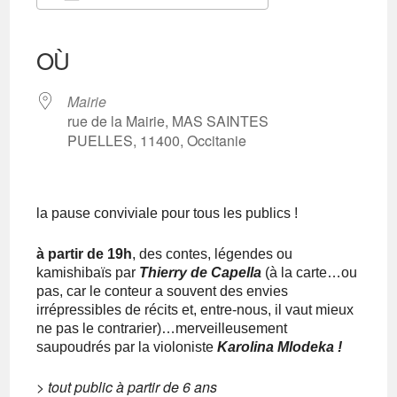
Télécharger ICS
Calendrier Google
iCalendar
Office 365
Outlook Live
OÙ
Mairie
rue de la Mairie, MAS SAINTES
PUELLES, 11400, Occitanie
la pause conviviale pour tous les publics !
à partir de 19h
, des contes, légendes ou
kamishibaïs par
Thierry de Capella
(à la carte…ou
pas, car le conteur a souvent des envies
irrépressibles de récits et, entre-nous, il vaut mieux
ne pas le contrarier)…merveilleusement
saupoudrés par la violoniste
Karolina Mlodeka !
> tout public à partir de 6 ans