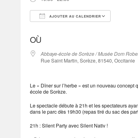
AJOUTER AU CALENDRIER
Télécharger ICS
Calendrier Google
iCalendar
Office 365
Outlook Live
OÙ
Abbaye-école de Sorèze / Musée Dom Robe
Rue Saint Martin, Sorèze, 81540, Occitanie
Le « Dîner sur l’herbe » est un nouveau concept 
école de Sorèze.
Le spectacle débute à 21h et les spectateurs ayant
dans le parc dès 19h30 (repas tiré du sac des part
21h : Silent Party avec Silent Nativ !