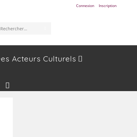
Connexion
Inscription
ENVOYER
Rechercher
LA
sur
RECHERCHE
ce
es Acteurs Culturels
site
Toggle
Website