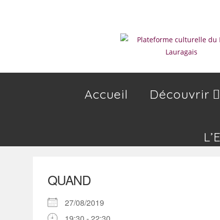
Skip
to
content
Accueil
Découvrir
L’
QUAND
27/08/2019
19:30 - 22:30