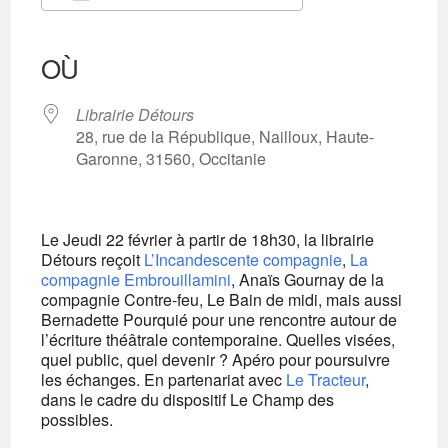
Télécharger ICS
Calendrier Google
iCalendar
Office 365
Outlook Live
OÙ
Librairie Détours
28, rue de la République, Nailloux, Haute-
Garonne, 31560, Occitanie
Le Jeudi 22 février à partir de 18h30, la librairie
Détours reçoit
L’Incandescente compagnie
,
La
compagnie Embrouillamini
, Anaïs Gournay de la
compagnie Contre-feu, Le Bain de midi, mais aussi
Bernadette Pourquié pour une rencontre autour de
l’écriture théâtrale contemporaine. Quelles visées,
quel public, quel devenir ? Apéro pour poursuivre
les échanges. En partenariat avec
Le Tracteur
,
dans le cadre du dispositif Le Champ des
possibles.