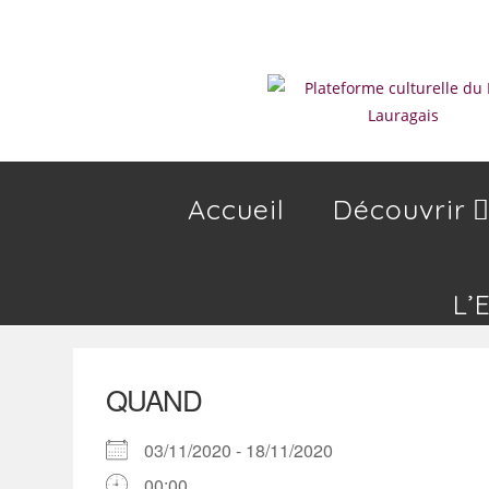
Skip
to
content
Accueil
Découvrir
L’
QUAND
03/11/2020 - 18/11/2020
00:00