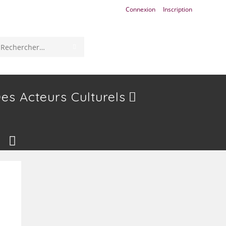
Connexion
Inscription
ENVOYER
Rechercher
LA
sur
RECHERCHE
ce
es Acteurs Culturels
site
Toggle
Website