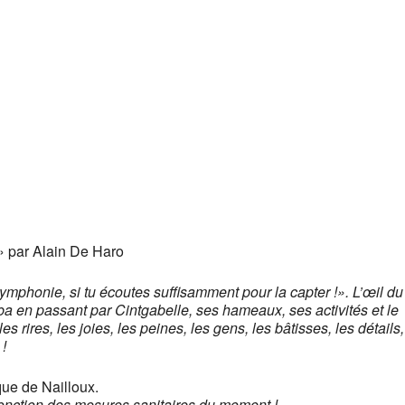
 » par Alain De Haro
ymphonie, si tu écoutes suffisamment pour la capter !». L’œil du
a en passant par Cintgabelle, ses hameaux, ses activités et le
es rires, les joies, les peines, les gens, les bâtisses, les détails,
 !
que de Nailloux.
fonction des mesures sanitaires du moment !