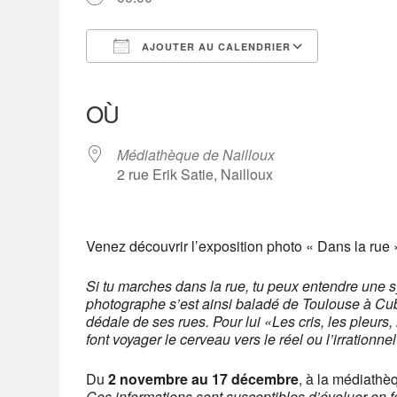
AJOUTER AU CALENDRIER
Télécharger ICS
Calendrier Google
iCalendar
Office 365
Outlook Live
OÙ
Médiathèque de Nailloux
2 rue Erik Satie, Nailloux
Venez découvrir l’exposition photo « Dans la rue
Si tu marches dans la rue, tu peux entendre une s
photographe s’est ainsi baladé de Toulouse à Cub
dédale de ses rues. Pour lui «Les cris, les pleurs, l
font voyager le cerveau vers le réel ou l’irrationnel
Du
2 novembre au 17 décembre
, à la médiathè
Ces informations sont susceptibles d’évoluer en 