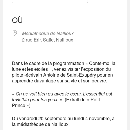
Télécharger ICS
Calendrier Google
iCalendar
Office 365
Outlook Live
OÙ
Médiathèque de Nailloux
2 rue Erik Satie, Nailloux
Dans le cadre de la programmation « Conte-moi la
lune et les étoiles », venez visiter l’exposition du
pilote -écrivain Antoine de Saint-Exupéry pour en
apprendre davantage sur sa vie et son oeuvre.
« On ne voit bien qu’avec le cœur. L’essentiel est
invisible pour les yeux. »
(Extrait du « Petit
Prince »)
Du vendredi 20 septembre au lundi 4 novembre, à
la médiathèque de Nailloux.