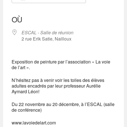
Télécharger ICS
Calendrier Google
iCalendar
Office 365
Outlook Live
OÙ
ESCAL - Salle de réunion
2 rue Erik Satie, Nailloux
Exposition de peinture par l’association « La voie
de l’art ».
N’hésitez pas à venir voir les toiles des élèves
adultes encadrés par leur professeur Aurélie
Aymard Léon!
Du 22 novembre au 20 décembre, à l’ESCAL (salle
de conférence)
www.lavoiedelart.com