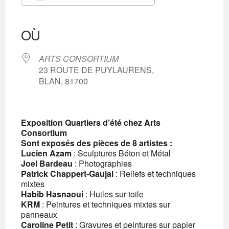
Télécharger ICS
Calendrier Google
iCalendar
Office 365
Outlook Live
OÙ
ARTS CONSORTIUM
23 ROUTE DE PUYLAURENS,
BLAN, 81700
Exposition Quartiers d’été chez Arts
Consortium
Sont exposés des pièces de 8 artistes :
Lucien Azam
: Sculptures Béton et Métal
Joel Bardeau
: Photographies
Patrick Chappert-Gaujal
: Reliefs et techniques
mixtes
Habib Hasnaoui
: Huiles sur toile
KRM
: Peintures et techniques mixtes sur
panneaux
Caroline Petit
: Gravures et peintures sur papier