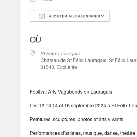
AJOUTER AU CALENDRIER
Télécharger ICS
Calendrier Google
iCalendar
Office 365
Outlook Live
OÙ
St Félix Lauragais
Château de St Félix Lauragais, St Félix Lau
31540, Occitanie
Festival Arts Vagabonds en Lauragais
Les 12,13,14 et 15 septembre 2024 à St Félix Lau
Peintures, sculptures, photos et arts vivants
Performances d’artistes, musique, danse, théâtre