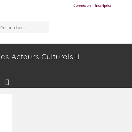
Connexion
Inscription
ENVOYER
Rechercher
LA
sur
RECHERCHE
ce
es Acteurs Culturels
site
Toggle
Website