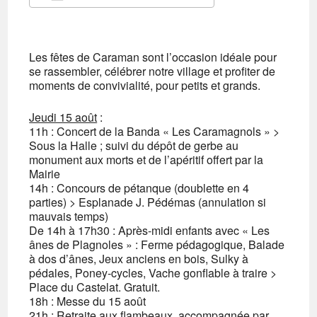
Télécharger ICS
Calendrier Google
iCalendar
Office 365
Outlook Live
Les fêtes de Caraman sont l’occasion idéale pour
se rassembler, célébrer notre village et profiter de
moments de convivialité, pour petits et grands.
Jeudi 15 août
:
11h : Concert de la Banda « Les Caramagnols » >
Sous la Halle ; suivi du dépôt de gerbe au
monument aux morts et de l’apéritif offert par la
Mairie
14h : Concours de pétanque (doublette en 4
parties) > Esplanade J. Pédémas (annulation si
mauvais temps)
De 14h à 17h30 : Après-midi enfants avec « Les
ânes de Plagnoles » : Ferme pédagogique, Balade
à dos d’ânes, Jeux anciens en bois, Sulky à
pédales, Poney-cycles, Vache gonflable à traire >
Place du Castelat. Gratuit.
18h : Messe du 15 août
21h : Retraite aux flambeaux, accompagnée par