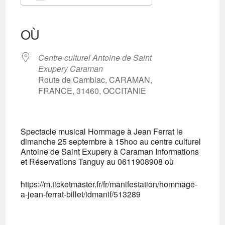
Télécharger ICS
Calendrier Google
iCalendar
Office 365
Outlook Live
OÙ
Centre culturel Antoine de Saint
Exupery Caraman
Route de Cambiac, CARAMAN,
FRANCE, 31460, OCCITANIE
Spectacle musical Hommage à Jean Ferrat le
dimanche 25 septembre à 15hoo au centre culturel
Antoine de Saint Exupery à Caraman Informations
et Réservations Tanguy au 0611908908 où
https://m.ticketmaster.fr/fr/manifestation/hommage-
a-jean-ferrat-billet/idmanif/513289