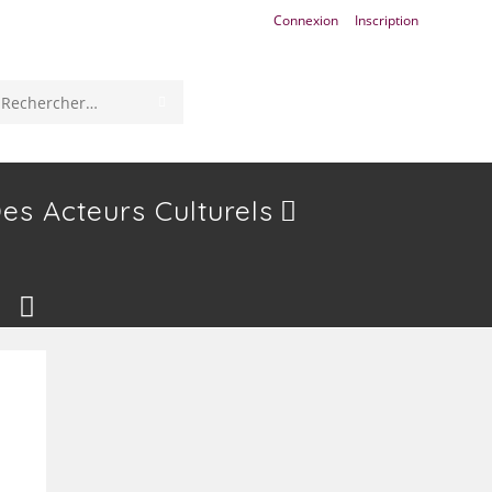
Connexion
Inscription
ENVOYER
Rechercher
LA
sur
RECHERCHE
ce
es Acteurs Culturels
site
Toggle
Website