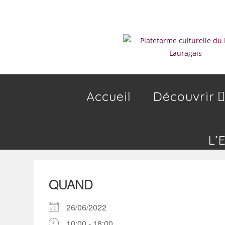
Skip
to
content
Accueil
Découvrir
L’
QUAND
26/06/2022
10:00 - 18:00