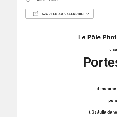
AJOUTER AU CALENDRIER
Télécharger ICS
Calendrier Google
iCalendar
Office 365
Outlook Live
Le Pôle Phot
vous
Porte
dimanche 
pend
à St Julia dans