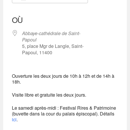
Télécharger ICS
Calendrier Google
iCalendar
Office 365
Outlook Live
OÙ
Abbaye-cathédrale de Saint-
Papoul
5, place Mgr de Langle, Saint-
Papoul, 11400
Ouverture les deux jours de 10h à 12h et de 14h à
18h.
Visite libre et gratuite les deux jours.
Le samedi après-midi : Festival Rires & Patrimoine
(buvette dans la cour du palais épiscopal). Détails
ici
.