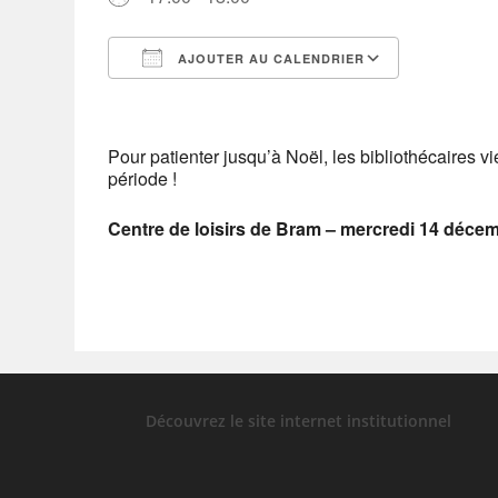
AJOUTER AU CALENDRIER
Télécharger ICS
Calendrier Google
iCalendar
Office 365
Outlook Live
Pour patienter jusqu’à Noël, les bibliothécaires v
période !
Centre de loisirs de Bram – mercredi 14 déce
Découvrez le site internet institutionnel