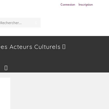
Connexion
Inscription
ENVOYER
Rechercher
LA
sur
RECHERCHE
ce
es Acteurs Culturels
site
Toggle
Website