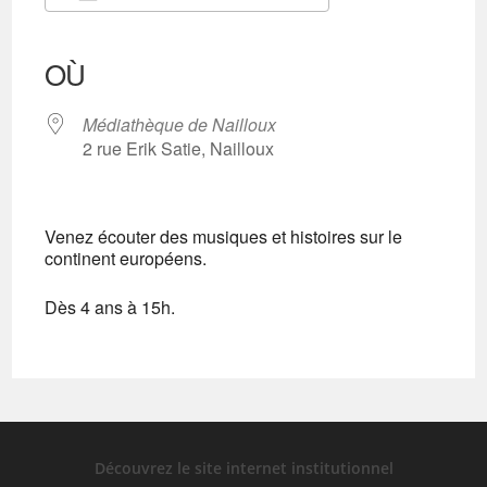
Télécharger ICS
Calendrier Google
iCalendar
Office 365
Outlook Live
OÙ
Médiathèque de Nailloux
2 rue Erik Satie, Nailloux
Venez écouter des musiques et histoires sur le
continent européens.
Dès 4 ans à 15h.
Découvrez le site internet institutionnel