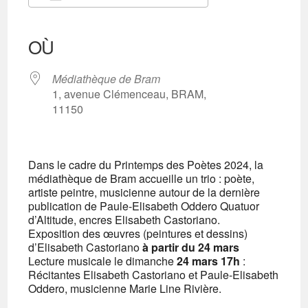
Télécharger ICS
Calendrier Google
iCalendar
Office 365
Outlook Live
OÙ
Médiathèque de Bram
1, avenue Clémenceau, BRAM,
11150
Dans le cadre du Printemps des Poètes 2024, la
médiathèque de Bram accueille un trio : poète,
artiste peintre, musicienne autour de la dernière
publication de Paule-Elisabeth Oddero Quatuor
d’Altitude, encres Elisabeth Castoriano.
Exposition des œuvres (peintures et dessins)
d’Elisabeth Castoriano
à partir du 24 mars
Lecture musicale le dimanche
24 mars 17h
:
Récitantes Elisabeth Castoriano et Paule-Elisabeth
Oddero, m
usicienne
Marie Line Rivière.