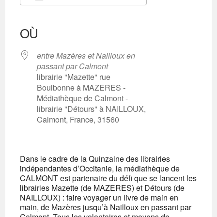
Télécharger ICS
Calendrier Google
iCalendar
Office 365
Outlook Live
OÙ
entre Mazères et Nailloux en
passant par Calmont
librairie "Mazette" rue
Boulbonne à MAZERES -
Médiathèque de Calmont -
librairie "Détours" à NAILLOUX,
Calmont, France, 31560
Dans le cadre de la Quinzaine des librairies
indépendantes d’Occitanie, la médiathèque de
CALMONT est partenaire du défi que se lancent les
librairies Mazette (de MAZERES) et Détours (de
NAILLOUX) : faire voyager un livre de main en
main, de Mazères jusqu’à Nailloux en passant par
Calmont. Tous les volontaires et moyens de