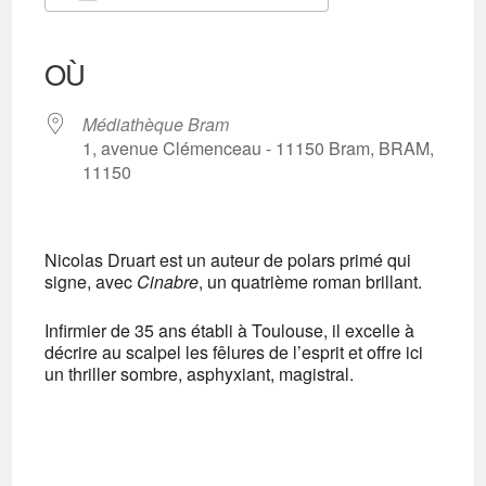
Télécharger ICS
Calendrier Google
iCalendar
Office 365
Outlook Live
OÙ
Médiathèque Bram
1, avenue Clémenceau - 11150 Bram, BRAM,
11150
Nicolas Druart est un auteur de polars primé qui
signe, avec
Cinabre
, un quatrième roman brillant.
Infirmier de 35 ans établi à Toulouse, il excelle à
décrire au scalpel les fêlures de l’esprit et offre ici
un thriller sombre, asphyxiant, magistral.