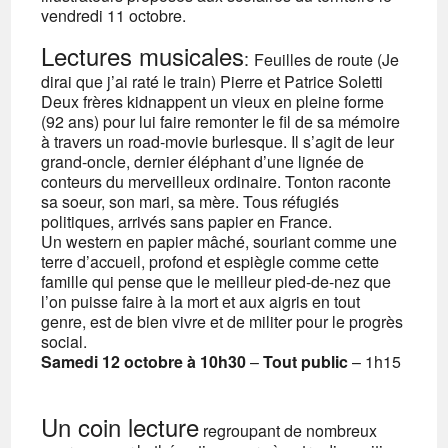
vendredi 11 octobre.
Lectures musicales
:
Feuilles de route (Je
dirai que j’ai raté le train)
Pierre et Patrice Soletti
Deux frères kidnappent un vieux en pleine forme
(92 ans) pour lui faire remonter le fil de sa mémoire
à travers un road-movie burlesque. Il s’agit de leur
grand-oncle, dernier éléphant d’une lignée de
conteurs du merveilleux ordinaire. Tonton raconte
sa soeur, son mari, sa mère. Tous réfugiés
politiques, arrivés sans papier en France.
Un western en papier mâché, souriant comme une
terre d’accueil, profond et espiègle comme cette
famille qui pense que le meilleur pied-de-nez que
l’on puisse faire à la mort et aux aigris en tout
genre, est de bien vivre et de militer pour le progrès
social.
Samedi 12 octobre à 10h30
–
Tout public
– 1h15
Un coin lecture
regroupant de nombreux