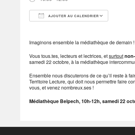
AJOUTER AU CALENDRIER
Télécharger ICS
Calendrier Google
iCalendar
Office 365
Outlook Live
Imaginons ensemble la médiathèque de demain !
Vous tous.tes, lecteurs et lectrices, et
surtout
non-
samedi 22 octobre, à la médiathèque intercommu
Ensemble nous discuterons de ce qu’il reste à fai
Territoire Lecture, qui doit nous permettre faire 
vous, et venez nombreux.ses !
Médiathèque Belpech, 10h-12h, samedi 22 oct