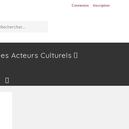
Connexion
Inscription
ENVOYER
Rechercher
LA
sur
RECHERCHE
ce
es Acteurs Culturels
site
Toggle
Website