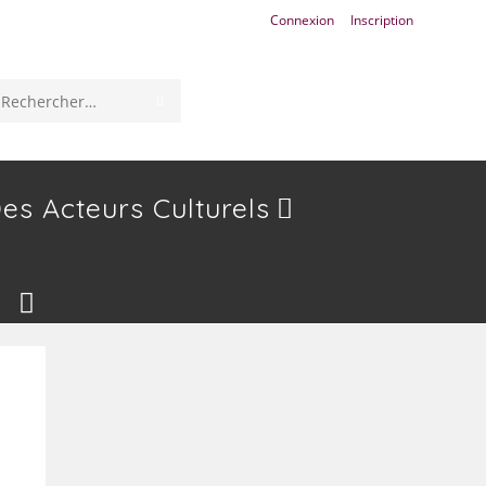
Connexion
Inscription
ENVOYER
Rechercher
LA
sur
RECHERCHE
ce
es Acteurs Culturels
site
Toggle
Website