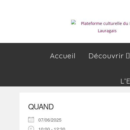
Skip
to
content
Accueil
Découvrir
L’
QUAND
07/06/2025
10:00 - 12:30