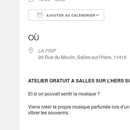
AJOUTER AU CALENDRIER
Télécharger ICS
Calendrier Google
iCalendar
Office 365
Outlook Live
OÙ
LA FRIP
20 Rue du Moulin, Salles-sur-l'Hers, 11410
ATELIER GRATUIT A SALLES SUR L’HERS S
Et si on pouvait sentir la musique ?
Viens créer ta propre musique parfumée lors d’un 
vibrer tes souvenirs.