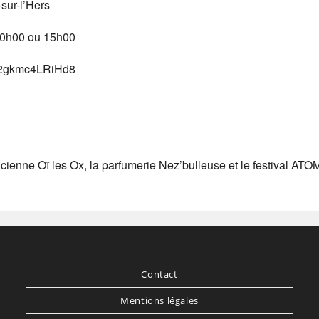
-sur-l’Hers
 10h00 ou 15h00
UiQ2gkmc4LRiHd8
icienne Oï les Ox, la parfumerie Nez’bulleuse et le festival ATO
Contact
Mentions légales