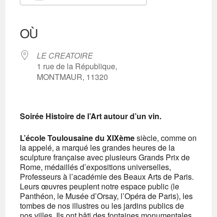
Télécharger ICS
Calendrier Google
iCalendar
Office 365
Outlook Live
OÙ
LE CREATOIRE
1 rue de la République,
MONTMAUR, 11320
Soirée Histoire de l’Art autour d’un vin.
L’école Toulousaine du XIXème
siècle, comme on
la appelé, a marqué les grandes heures de la
sculpture française avec plusieurs Grands Prix de
Rome, médaillés d’expositions universelles,
Professeurs à l’académie des Beaux Arts de Paris.
Leurs œuvres peuplent notre espace public (le
Panthéon, le Musée d’Orsay, l’Opéra de Paris), les
tombes de nos illustres ou les jardins publics de
nos villes. Ils ont bâti des fontaines monumentales