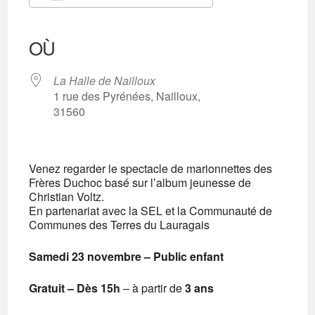
Télécharger ICS
Calendrier Google
iCalendar
Office 365
Outlook Live
OÙ
La Halle de Nailloux
1 rue des Pyrénées, Nailloux,
31560
Venez regarder le spectacle de marionnettes des
Frères Duchoc basé sur l’album jeunesse de
Christian Voltz.
En partenariat avec la SEL et la Communauté de
Communes des Terres du Lauragais
Samedi 23 novembre – Public enfant
Gratuit – Dès 15h
– à partir de
3 ans