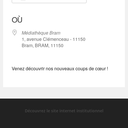
Télécharger ICS
Calendrier Google
iCalendar
Office 365
Outlook Live
OÙ
Médiathèque Bram
1, avenue Clémenceau - 11150
Bram, BRAM, 11150
Venez découvrir nos nouveaux coups de cœur !
Découvrez le site internet institutionnel