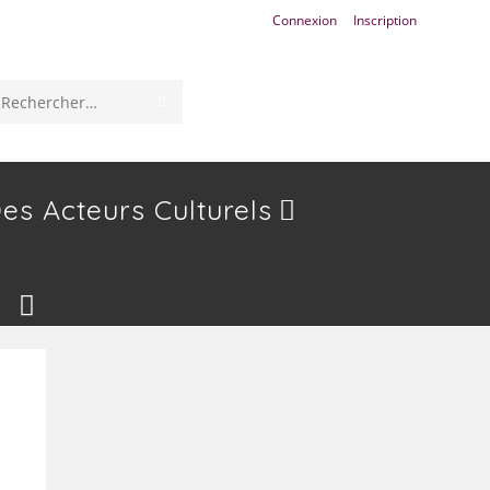
Connexion
Inscription
ENVOYER
Rechercher
LA
sur
RECHERCHE
ce
es Acteurs Culturels
site
Toggle
Website