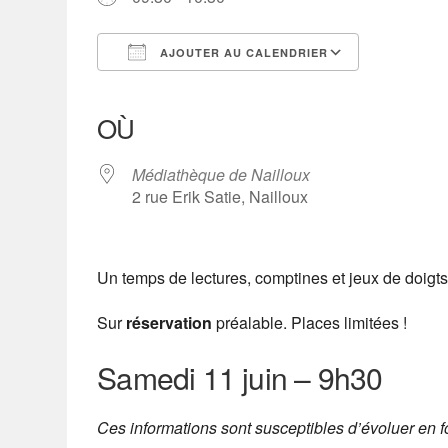
AJOUTER AU CALENDRIER
Télécharger ICS
Calendrier Google
iCalendar
Office 365
Outlook Live
OÙ
Médiathèque de Nailloux
2 rue Erik Satie, Nailloux
Un temps de lectures, comptines et jeux de doigt
Sur
réservation
préalable. Places limitées !
Samedi 11 juin
–
9h30
Ces informations sont susceptibles d’évoluer en 