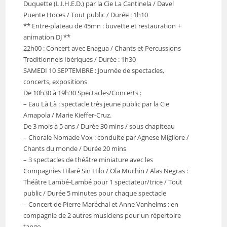
Duquette (L.I.H.E.D.) par la Cie La Cantinela / Davel
Puente Hoces / Tout public / Durée : 1h10
** Entre-plateau de 45mn : buvette et restauration +
animation DJ **
22h00 : Concert avec Enagua / Chants et Percussions
Traditionnels Ibériques / Durée : 1h30
SAMEDI 10 SEPTEMBRE : Journée de spectacles,
concerts, expositions
De 10h30 à 19h30 Spectacles/Concerts :
– Eau Là Là : spectacle très jeune public par la Cie
Amapola / Marie Kieffer-Cruz.
De 3 mois à 5 ans / Durée 30 mins / sous chapiteau
– Chorale Nomade Vox : conduite par Agnese Migliore /
Chants du monde / Durée 20 mins
– 3 spectacles de théâtre miniature avec les
Compagnies Hilaré Sin Hilo / Ola Muchin / Alas Negras :
Théâtre Lambé-Lambé pour 1 spectateur/trice / Tout
public / Durée 5 minutes pour chaque spectacle
– Concert de Pierre Maréchal et Anne Vanhelms : en
compagnie de 2 autres musiciens pour un répertoire
tango