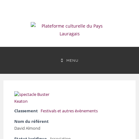
Skip
to
content
MENU
Classement
Festivals et autres évènements
Nom du référent
David Almond
Statut juridique
Association