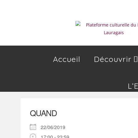
Skip
to
content
Accueil
Découvrir
L’
QUAND
22/06/2019
17:00 - 23:59