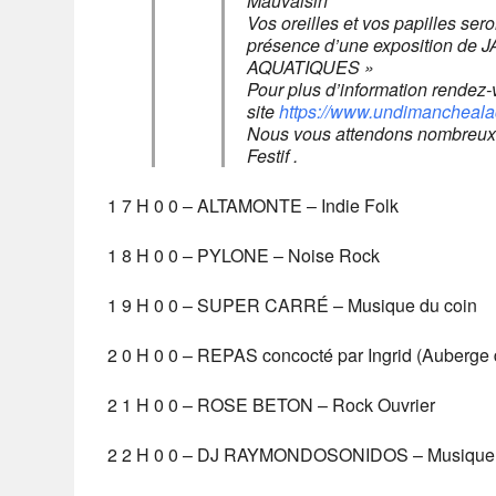
Mauvaisin
Vos oreilles et vos papilles ser
présence d’une exposition 
AQUATIQUES »
Pour plus d’information rendez-
site
https://www.undimancheal
Nous vous attendons nombreux
Festif .
1 7 H 0 0 – ALTAMONTE – Indie Folk
1 8 H 0 0 – PYLONE – Noise Rock
1 9 H 0 0 – SUPER CARRÉ – Musique du coin
2 0 H 0 0 – REPAS concocté par Ingrid (Auberge
2 1 H 0 0 – ROSE BETON – Rock Ouvrier
2 2 H 0 0 – DJ RAYMONDOSONIDOS – Musique