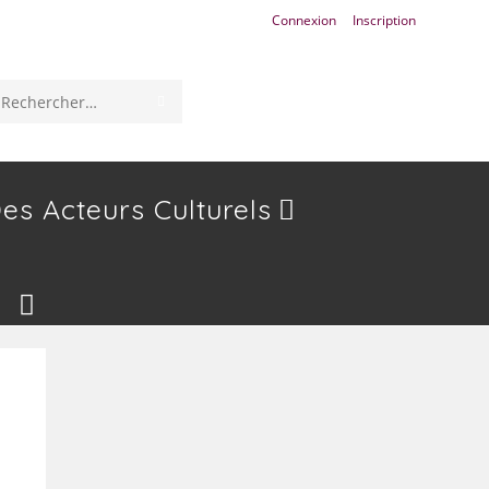
Connexion
Inscription
ENVOYER
Rechercher
LA
sur
RECHERCHE
ce
es Acteurs Culturels
site
Toggle
Website