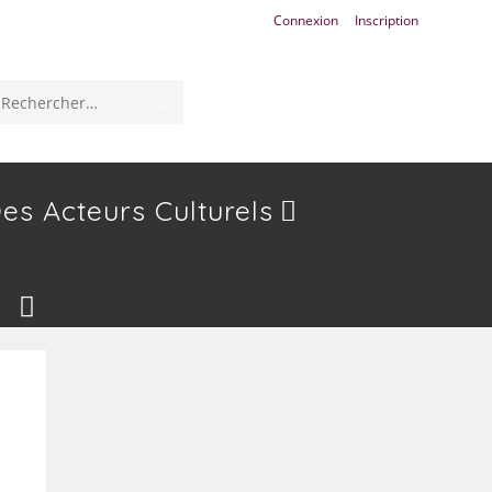
Connexion
Inscription
ENVOYER
Rechercher
LA
sur
RECHERCHE
ce
es Acteurs Culturels
site
Toggle
Website