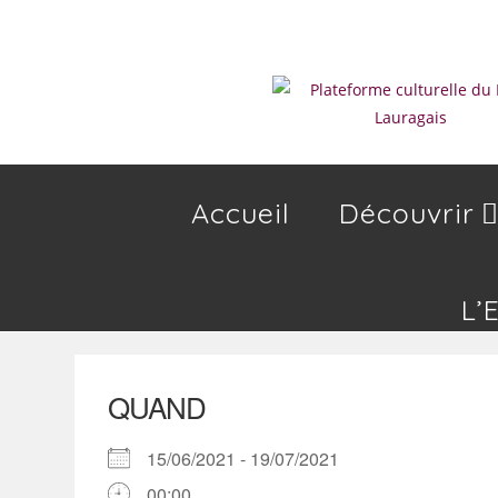
Skip
to
content
Accueil
Découvrir
L’
QUAND
15/06/2021 - 19/07/2021
00:00