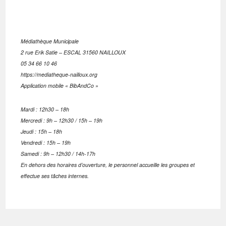
Médiathèque Municipale
2 rue Erik Satie – ESCAL 31560 NAILLOUX
05 34 66 10 46
https://mediatheque-nailloux.org
Application mobile « BibAndCo »
Mardi : 12h30 – 18h
Mercredi : 9h – 12h30 / 15h – 19h
Jeudi : 15h – 18h
Vendredi : 15h – 19h
Samedi : 9h – 12h30 / 14h-17h
En dehors des horaires d’ouverture, le personnel accueille les groupes et
effectue ses tâches internes.